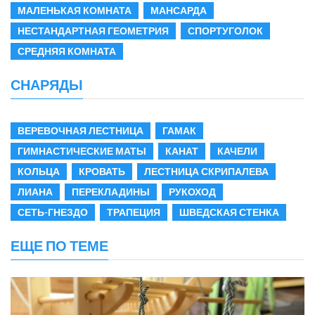
МАЛЕНЬКАЯ КОМНАТА
МАНСАРДА
НЕСТАНДАРТНАЯ ГЕОМЕТРИЯ
СПОРТУГОЛОК
СРЕДНЯЯ КОМНАТА
СНАРЯДЫ
ВЕРЕВОЧНАЯ ЛЕСТНИЦА
ГАМАК
ГИМНАСТИЧЕСКИЕ МАТЫ
КАНАТ
КАЧЕЛИ
КОЛЬЦА
КРОВАТЬ
ЛЕСТНИЦА СКРИПАЛЕВА
ЛИАНА
ПЕРЕКЛАДИНЫ
РУКОХОД
СЕТЬ-ГНЕЗДО
ТРАПЕЦИЯ
ШВЕДСКАЯ СТЕНКА
ЕЩЕ ПО ТЕМЕ