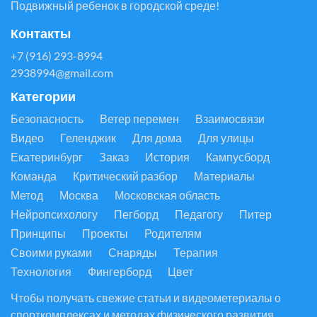
Подвижный ребенок в городской среде!
Контакты
+7 (916) 293-8994
2938994@gmail.com
Категории
Безопасность
Ветер перемен
Взаимосвязи
Видео
Геленджик
Для дома
Для улицы
Екатеринбург
Заказ
История
Кампусборд
Команда
Критический разбор
Материалы
Метод
Москва
Московская область
Нейропсихологу
Пегборд
Педагогу
Питер
Принципы
Проекты
Родителям
Своими руками
Снаряды
Терапия
Технология
Фингерборд
Цвет
Чтобы получать свежие статьи и видеометериалы о
спорткомплексах и методах физического развития,