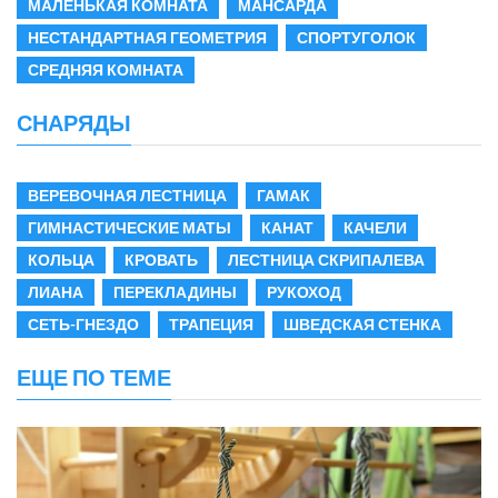
МАЛЕНЬКАЯ КОМНАТА
МАНСАРДА
НЕСТАНДАРТНАЯ ГЕОМЕТРИЯ
СПОРТУГОЛОК
СРЕДНЯЯ КОМНАТА
СНАРЯДЫ
ВЕРЕВОЧНАЯ ЛЕСТНИЦА
ГАМАК
ГИМНАСТИЧЕСКИЕ МАТЫ
КАНАТ
КАЧЕЛИ
КОЛЬЦА
КРОВАТЬ
ЛЕСТНИЦА СКРИПАЛЕВА
ЛИАНА
ПЕРЕКЛАДИНЫ
РУКОХОД
СЕТЬ-ГНЕЗДО
ТРАПЕЦИЯ
ШВЕДСКАЯ СТЕНКА
ЕЩЕ ПО ТЕМЕ