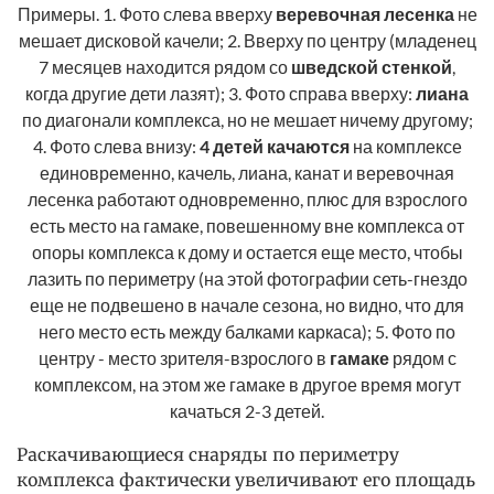
Примеры. 1. Фото слева вверху
веревочная лесенка
не
мешает дисковой качели; 2. Вверху по центру (младенец
7 месяцев находится рядом со
шведской стенкой
,
когда другие дети лазят); 3. Фото справа вверху:
лиана
по диагонали комплекса, но не мешает ничему другому;
4. Фото слева внизу:
4 детей качаются
на комплексе
единовременно, качель, лиана, канат и веревочная
лесенка работают одновременно, плюс для взрослого
есть место на гамаке, повешенному вне комплекса от
опоры комплекса к дому и остается еще место, чтобы
лазить по периметру (на этой фотографии сеть-гнездо
еще не подвешено в начале сезона, но видно, что для
него место есть между балками каркаса); 5. Фото по
центру - место зрителя-взрослого в
гамаке
рядом с
комплексом, на этом же гамаке в другое время могут
качаться 2-3 детей.
Раскачивающиеся снаряды по периметру
комплекса фактически увеличивают его площадь