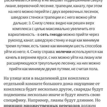
лиане, веревочной лесенке, трапеции, канату, при этом
на него можно перейти с двух веревочных лесенок,
шведских стенок и трапеции и с него можно уйти
дальше; 3. Снизу слева: видно как решен верх
комплекса с целью максимально увеличить его
вариативность - в
сеть гнездо
можно прийти через
рукоход, канат, шведскую стенку и еще как минимум
тремя путями, есть также как минимум шесть способов
уйти из него; 4. Снизу справа:
колечки
используются как
качель в верхнем ярусе, с них можно уйти на лиану или
расширяющуюся треугольную лесенку, на них можно
прийти как минимум двумя путями, не считая пола.
На улице или в выделенной для комплекса
отдельной комнате большого дома ощущение от
комплекса будет несколько другое, снаряды будут
подвешены несколько иначе и будут иметь свою
специфику. Например, лианы будут длиннее. Но
принцип множественных переходов
должен