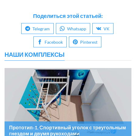
Поделиться этой статьей:
Telegram
Whatsapp
VK
Facebook
Pinterest
НАШИ КОМПЛЕКСЫ
Прототип-1. Спортивный уголок с треугольным
гнездом и двумя рукоходами