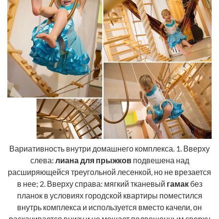
Вариативность внутри домашнего комплекса. 1. Вверху
слева:
лиана для прыжков
подвешена над
расширяющейся треугольной лесенкой, но не врезается
в нее; 2. Вверху справа: мягкий тканевый
гамак
без
планок в условиях городской квартиры поместился
внутрь комплекса и используется вместо качели, он
раскачивается внизу и не мешает подвешенным сверху