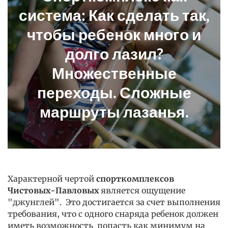
система: Как сделать так,
чтобы ребенок много и
долго лазил?
Множественные
переходы. Сложные
маршруты лазанья.
Характерной чертой
спорткомплексов
Чистовых-Павловых
является ощущение
"джунглей". Это достигается за счет выполнения
требования, что с одного снаряда ребенок должен
иметь возможность попасть как минимум на