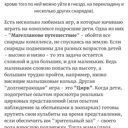
кроме того по ней можно уйти в гнездо, на перекладину и
несколько других снарядов).
Есть несколько любимых игр, в которые начинаю
играть на комплексе подросшие дети. Одна из них
- "
Магелланово путешествие
" - обойти все
снаряды комплекса, не спускаясь на землю. Если
снаряды подвешены для разных возрастов детей
- высоко и низко - то эта задача остается
сложной и для больших, и для маленьких. Ведь
маленьким сложно попасть на высоту, а
большим трудно пройти, например, низко
висящие малышковые кольца. Другая
"долгоиграющая" игра - это
"Цирк"
. Когда дети,
подогретые опытом просмотра реальных
цирковых представлений (или опытом
наблюдения за обезъянами в зоопарках) готовы
крутить свои кульбиты на время представления,
если обеспечить им "зрительный зал" - своего
рода взрослую поддержку. Тогда мама (папа,