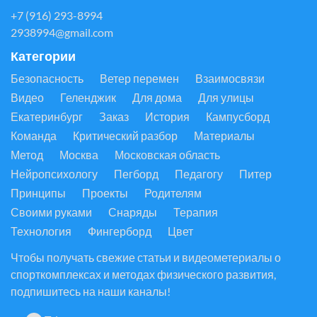
+7 (916) 293-8994
2938994@gmail.com
Категории
Безопасность
Ветер перемен
Взаимосвязи
Видео
Геленджик
Для дома
Для улицы
Екатеринбург
Заказ
История
Кампусборд
Команда
Критический разбор
Материалы
Метод
Москва
Московская область
Нейропсихологу
Пегборд
Педагогу
Питер
Принципы
Проекты
Родителям
Своими руками
Снаряды
Терапия
Технология
Фингерборд
Цвет
Чтобы получать свежие статьи и видеометериалы о
спорткомплексах и методах физического развития,
подпишитесь на наши каналы!