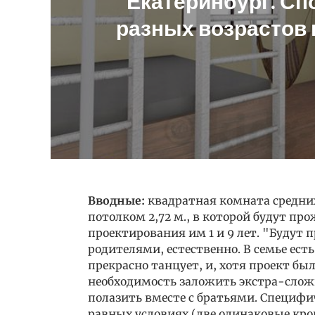
Екатеринбург. Сп
разных возрастов 
Вводные:
квадратная комната средних
потолком 2,72 м., в которой будут пр
проектирования им 1 и 9 лет. "Будут
родителями, естественно. В семье есть
прекрасно танцует, и, хотя проект бы
необходимость заложить экстра-сложн
полазить вместе с братьями. Специфи
равных условиях (две одинаковые кро