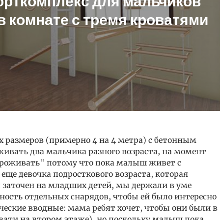
орткомплекс для мальчиков
в комнате с тремя кроватями
 размеров (примерно 4 на 4 метра) с бетонным
оживать два мальчика разного возраста, на момент
 проживать" потому что пока малыш живет с
 еще девочка подросткового возраста, которая
л заточен на младших детей, мы держали в уме
ость отдельных снарядов, чтобы ей было интересно
ческие вводные: мама ребят хочет, чтобы они были в
вати на втором этаже), но поскольку малыш пока