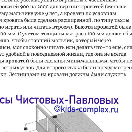
роватей 900 на 2000 для верхних кроватей (меньше
ему мальчику уже 9 лет, а кровати по условиям
кровать была сделана расширенной, по типу тахты
но играть или читать втроем).
Высота кроватей
была
00 мм. С учетом толщины матраса 100 мм должен б
лка, чтобы старший мальчик, который через
слый, мог спокойно читать или делать что-то еще, си
дет удобной в повседневной жизни, где она не всегда
сы кроватей
были сделаны минимальными, чтобы н
 острых углов. Для второго этажа были предусмотре
щики. Лестницами на кровати должны были служить