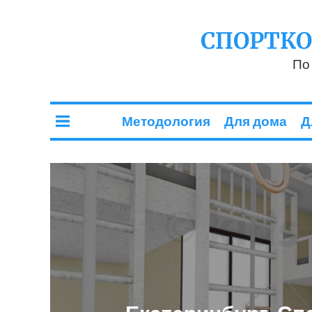
СПОРТК
По
Методология
Для дома
Д