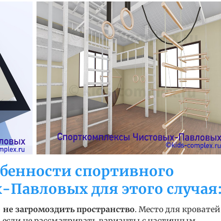
бенности спортивного
-Павловых для этого случая
-
не загромоздить пространство
. Место для кроватей
 если не рассматривать варианты с частичным