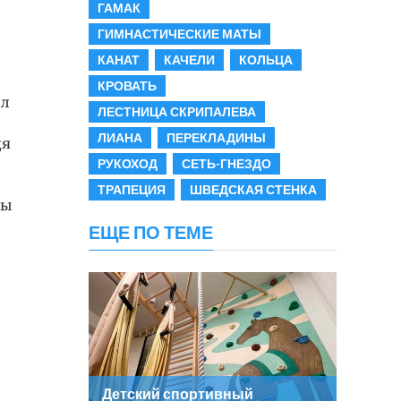
ГАМАК
ГИМНАСТИЧЕСКИЕ МАТЫ
КАНАТ
КАЧЕЛИ
КОЛЬЦА
КРОВАТЬ
ыл
ЛЕСТНИЦА СКРИПАЛЕВА
ЛИАНА
ПЕРЕКЛАДИНЫ
дя
РУКОХОД
СЕТЬ-ГНЕЗДО
е
ТРАПЕЦИЯ
ШВЕДСКАЯ СТЕНКА
ны
ЕЩЕ ПО ТЕМЕ
Детский спортивный