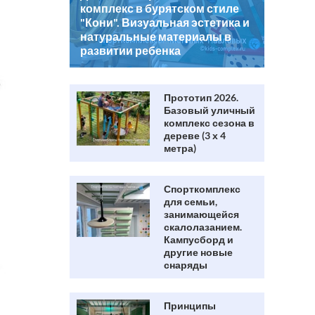
комплекс в бурятском стиле
"Кони". Визуальная эстетика и
натуральные материалы в
развитии ребенка
Прототип 2026.
Базовый уличный
комплекс сезона в
дереве (3 х 4
метра)
Спорткомплекс
для семьи,
занимающейся
скалолазанием.
Кампусборд и
другие новые
снаряды
Принципы