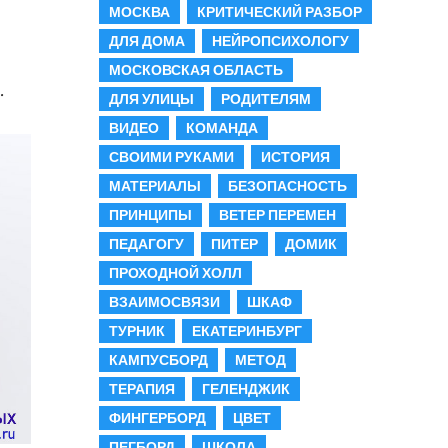
МОСКВА
КРИТИЧЕСКИЙ РАЗБОР
ДЛЯ ДОМА
НЕЙРОПСИХОЛОГУ
МОСКОВСКАЯ ОБЛАСТЬ
.
ДЛЯ УЛИЦЫ
РОДИТЕЛЯМ
ВИДЕО
КОМАНДА
СВОИМИ РУКАМИ
ИСТОРИЯ
МАТЕРИАЛЫ
БЕЗОПАСНОСТЬ
ПРИНЦИПЫ
ВЕТЕР ПЕРЕМЕН
ПЕДАГОГУ
ПИТЕР
ДОМИК
ПРОХОДНОЙ ХОЛЛ
ВЗАИМОСВЯЗИ
ШКАФ
ТУРНИК
ЕКАТЕРИНБУРГ
КАМПУСБОРД
МЕТОД
ТЕРАПИЯ
ГЕЛЕНДЖИК
ФИНГЕРБОРД
ЦВЕТ
ПЕГБОРД
ШКОЛА