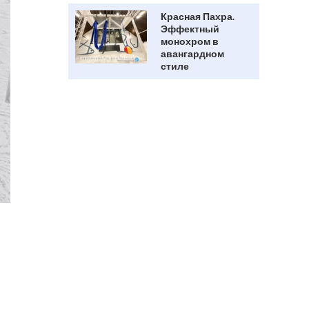
Красная Пахра.
Эффектный
монохром в
авангардном
стиле