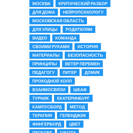
МОСКВА
КРИТИЧЕСКИЙ РАЗБОР
ДЛЯ ДОМА
НЕЙРОПСИХОЛОГУ
МОСКОВСКАЯ ОБЛАСТЬ
ДЛЯ УЛИЦЫ
РОДИТЕЛЯМ
ВИДЕО
КОМАНДА
СВОИМИ РУКАМИ
ИСТОРИЯ
МАТЕРИАЛЫ
БЕЗОПАСНОСТЬ
ПРИНЦИПЫ
ВЕТЕР ПЕРЕМЕН
ПЕДАГОГУ
ПИТЕР
ДОМИК
ПРОХОДНОЙ ХОЛЛ
ВЗАИМОСВЯЗИ
ШКАФ
ТУРНИК
ЕКАТЕРИНБУРГ
КАМПУСБОРД
МЕТОД
ТЕРАПИЯ
ГЕЛЕНДЖИК
ФИНГЕРБОРД
ЦВЕТ
ПЕГБОРД
ШКОЛА