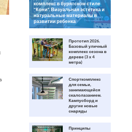
комплекс в бурятском стиле
"Кони". Визуальная эстетика и
натуральные материалы в
развитии ребенка
Прототип 2026.
Базовый уличный
комплекс сезона в
й
дереве (3 х 4
метра)
Спорткомплекс
в
для семьи,
занимающейся
скалолазанием.
Кампусборд и
другие новые
снаряды
Принципы