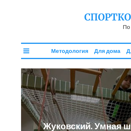
СПОРТК
По
Методология
Для дома
Д
Жуковский. Умная ш