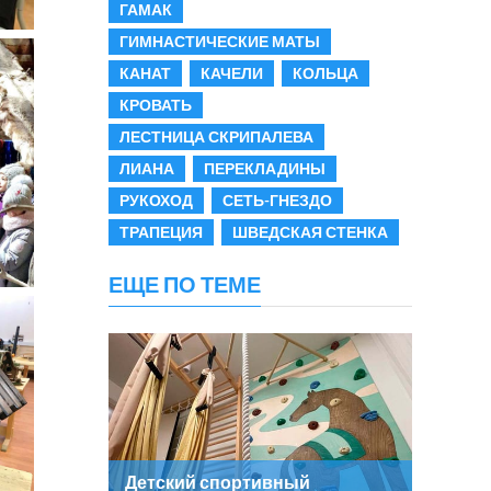
ГАМАК
ГИМНАСТИЧЕСКИЕ МАТЫ
КАНАТ
КАЧЕЛИ
КОЛЬЦА
КРОВАТЬ
ЛЕСТНИЦА СКРИПАЛЕВА
ЛИАНА
ПЕРЕКЛАДИНЫ
РУКОХОД
СЕТЬ-ГНЕЗДО
ТРАПЕЦИЯ
ШВЕДСКАЯ СТЕНКА
ЕЩЕ ПО ТЕМЕ
Детский спортивный