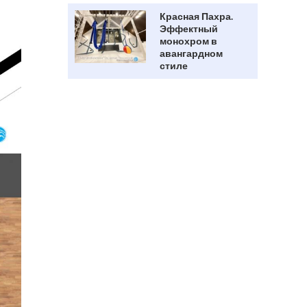
Красная Пахра.
Эффектный
монохром в
авангардном
стиле