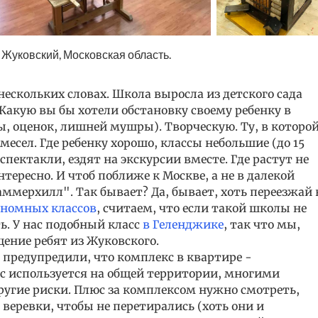
 Жуковский, Московская область.
нескольких словах. Школа выросла из детского сада
 Какую вы бы хотели обстановку своему ребенку в
ы, оценок, лишней мушры). Творческую. Ту, в которо
емесел. Где ребенку хорошо, классы небольшие (до 15
 спектакли, ездят на экскурсии вместе. Где растут не
нтересно. И чтоб поближе к Москве, а не в далекой
ммерхилл". Так бывает? Да, бывает, хоть переезжай 
ономных классов
, считаем, что если такой школы не
ть. У нас подобный класс
в Геленджике
, так что мы,
щение ребят из Жуковского.
 предупредили, что комплекс в квартире -
с используется на общей территории, многими
другие риски. Плюс за комплексом нужно смотреть,
 веревки, чтобы не перетирались (хоть они и