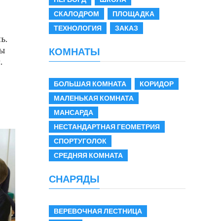
СКАЛОДРОМ
ПЛОЩАДКА
ТЕХНОЛОГИЯ
ЗАКАЗ
ь.
КОМНАТЫ
ры
.
БОЛЬШАЯ КОМНАТА
КОРИДОР
МАЛЕНЬКАЯ КОМНАТА
МАНСАРДА
НЕСТАНДАРТНАЯ ГЕОМЕТРИЯ
СПОРТУГОЛОК
СРЕДНЯЯ КОМНАТА
СНАРЯДЫ
ВЕРЕВОЧНАЯ ЛЕСТНИЦА