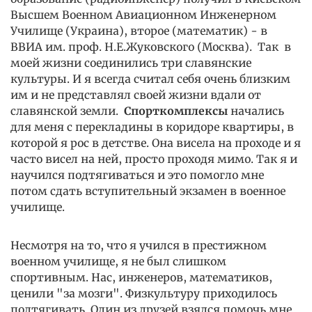
Высшем Военном Авиационном Инженерном
Училище (Украина), второе (математик) - в
ВВИА им. проф. Н.Е.Жуковского (Москва). Так в
моей жизни соединились три славянские
культуры. И я всегда считал себя очень близким
им и не представлял своей жизни вдали от
славянской земли.
Спорткомплексы
начались
для меня с перекладины в коридоре квартиры, в
которой я рос в детстве. Она висела на проходе и я
часто висел на ней, просто проходя мимо. Так я и
научился подтягиваться и это помогло мне
потом сдать вступительный экзамен в военное
училище.
Несмотря на то, что я учился в престижном
военном училище, я не был слишком
спортивным. Нас, инженеров, математиков,
ценили "за мозги". Физкультуру приходилось
подтягивать. Один из друзей взялся помочь мне