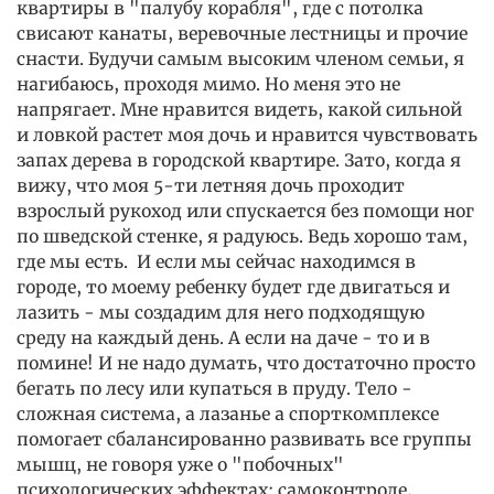
квартиры в "палубу корабля", где с потолка
свисают канаты, веревочные лестницы и прочие
снасти. Будучи самым высоким членом семьи, я
нагибаюсь, проходя мимо. Но меня это не
напрягает. Мне нравится видеть, какой сильной
и ловкой растет моя дочь и нравится чувствовать
запах дерева в городской квартире. Зато, когда я
вижу, что моя 5-ти летняя дочь проходит
взрослый рукоход или спускается без помощи ног
по шведской стенке, я радуюсь. Ведь хорошо там,
где мы есть. И если мы сейчас находимся в
городе, то моему ребенку будет где двигаться и
лазить - мы создадим для него подходящую
среду на каждый день. А если на даче - то и в
помине! И не надо думать, что достаточно просто
бегать по лесу или купаться в пруду. Тело -
сложная система, а лазанье а спорткомплексе
помогает сбалансированно развивать все группы
мышц, не говоря уже о "побочных"
психологических эффектах: самоконтроле,