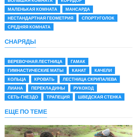
БОЛЬШАЯ КОМНАТА
КОРИДОР
МАЛЕНЬКАЯ КОМНАТА
МАНСАРДА
НЕСТАНДАРТНАЯ ГЕОМЕТРИЯ
СПОРТУГОЛОК
СРЕДНЯЯ КОМНАТА
СНАРЯДЫ
ВЕРЕВОЧНАЯ ЛЕСТНИЦА
ГАМАК
ГИМНАСТИЧЕСКИЕ МАТЫ
КАНАТ
КАЧЕЛИ
КОЛЬЦА
КРОВАТЬ
ЛЕСТНИЦА СКРИПАЛЕВА
ЛИАНА
ПЕРЕКЛАДИНЫ
РУКОХОД
СЕТЬ-ГНЕЗДО
ТРАПЕЦИЯ
ШВЕДСКАЯ СТЕНКА
ЕЩЕ ПО ТЕМЕ