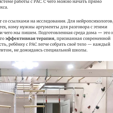
системе работы с РАС. С чего можно начать прямо
кса.
т со ссылками на исследования. Для нейропсихологов
 тех, кому нужны аргументы для разговора с этими
ди чего мы пишем. Подготовленная среда дома
—
это 
Это
эффективная терапия
, признанная современной
есть, ребёнку с РАС легче собрать своё тело — каждый
певтом, не дожидаясь специальной школы.