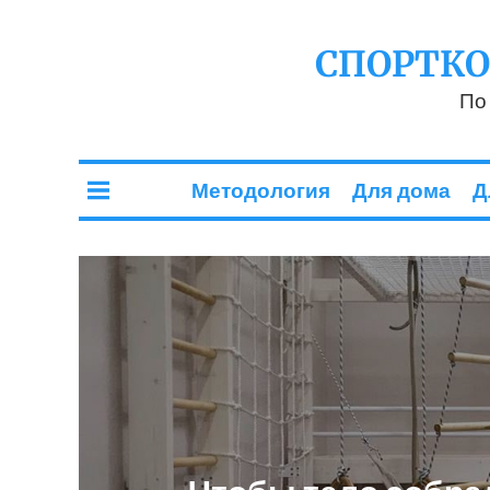
СПОРТК
По
Методология
Для дома
Д