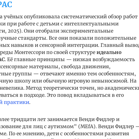
РАС
па учёных опубликовала систематический обзор работ
и при работе с детьми с интеллектуальными
ги, 2025). Они отобрали экспериментальные
аучные стандарты. Все они показали положительные
рных навыков и сенсорной интеграции. Главный выво
среды Монтессори по своей структуре
идеально
АС
. Её главные принципы — низкая возбуждаемость
сенсорные материалы, свобода движения,
тные группы — отвечают именно тем особенностям,
бычную школу или обычную игровую невыносимой. На
невелика. Метод теоретически точен, но академическ
ваться в подходе. Это повод вкладываться в его
ой практики
.
олее тридцати лет занимается Венди Фидлер и
зование для лиц с аутизмом" (MEfA). Венди Фидлер 
ме. По ее мнению, дети с особенностями развития