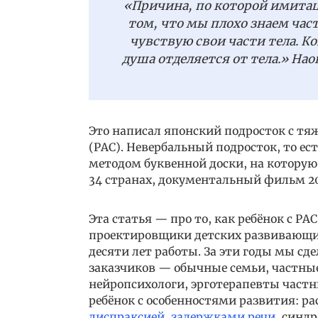
«Причина, по которой имитац
том, что мы плохо знаем част
чувствую свои части тела. Ко
душа отделяется от тела.» Нао
Это написал японский подросток с тя
(РАС). Невербальный подросток, то ес
методом буквенной доски, на которую 
34 странах, документальный фильм 20
Эта статья — про то, как ребёнок с РАС
проектировщики детских развивающих
десяти лет работы. За эти годы мы сд
заказчиков — обычные семьи, частные
нейропсихологи, эрготерапевты частн
ребёнок с особенностями развития: р
диспраксией
,
задержками речи
, синд