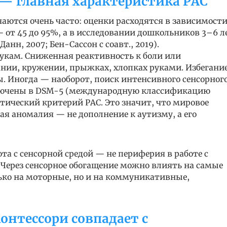
— главная характеристика РАС
чаются очень часто: оценки расходятся в зависимост
 от 45 до 95%, а в исследовании дошкольников 3–6 л
нн, 2007; Бен-Сассон с соавт., 2019).
вукам. Сниженная реактивность к боли или
ании, кружении, прыжках, хлопках руками. Избегани
. Иногда — наоборот, поиск интенсивного сенсорног
 включены в DSM-5 (международную классификацию
тический критерий РАС. Это значит, что мировое
ая аномалия — не дополнение к аутизму, а его
ота с сенсорной средой — не периферия в работе с
. Через сенсорное обогащение можно влиять на самые
ко на моторные, но и на коммуникативные,
онтессори совпадает с