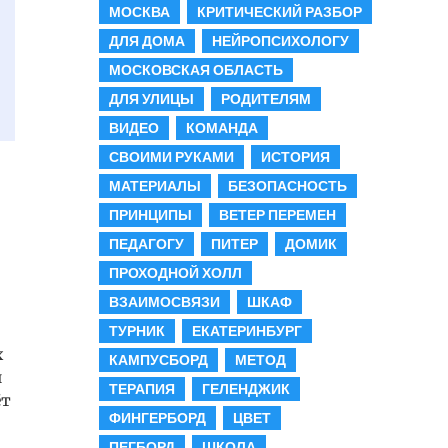
МОСКВА
КРИТИЧЕСКИЙ РАЗБОР
ДЛЯ ДОМА
НЕЙРОПСИХОЛОГУ
МОСКОВСКАЯ ОБЛАСТЬ
ДЛЯ УЛИЦЫ
РОДИТЕЛЯМ
ВИДЕО
КОМАНДА
СВОИМИ РУКАМИ
ИСТОРИЯ
МАТЕРИАЛЫ
БЕЗОПАСНОСТЬ
ПРИНЦИПЫ
ВЕТЕР ПЕРЕМЕН
в
ПЕДАГОГУ
ПИТЕР
ДОМИК
ПРОХОДНОЙ ХОЛЛ
ВЗАИМОСВЯЗИ
ШКАФ
ТУРНИК
ЕКАТЕРИНБУРГ
х
КАМПУСБОРД
МЕТОД
и
ТЕРАПИЯ
ГЕЛЕНДЖИК
ёт
ФИНГЕРБОРД
ЦВЕТ
ПЕГБОРД
ШКОЛА