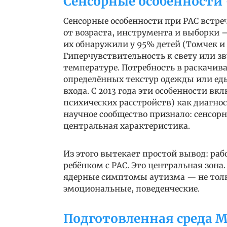
Сенсорные особенности 
Сенсорные особенности при РАС встре
от возраста, инструмента и выборки —
их обнаружили у 95% детей (Томчек и Да
Гиперчувствительность к свету или з
температуре. Потребность в раскачив
определённых текстур одежды или еды
входа. С 2013 года эти особенности
психических расстройств) как диагнос
научное сообщество признало: сенсорн
центральная характеристика.
Из этого вытекает простой вывод: раб
ребёнком с РАС. Это центральная зона
ядерные симптомы аутизма — не толь
эмоциональные, поведенческие.
Подготовленная среда М