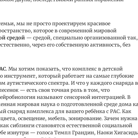
семьи, мы не просто проектируем красивое
пространство, которое в современной мировой
ой средой
— средой, специально организованной так,
стественно, через его собственную активность, без
РАС
. Мы хотим показать, что комплекс в детской
то инструмент, который работает на самые глубокие
м аутистического спектра. И что у каждого снаряда 
лесенок — есть своя точная роль в том, что
нейробиология называют сенсорной интеграцией. В
менная мировая наука о подготовленной среде дома к
й снаряд комплекса для вашего ребёнка с РАС. Как
цвета, освещение, мебель, зонирование. Зачем нужна
как сиблинги становятся естественной социальной
себе изнутри — голоса Темпл Грандин, Наоки Хигасид