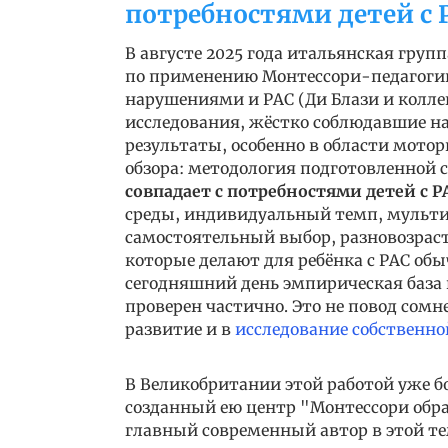
потребностями детей с 
В августе 2025 года итальянская груп
по применению Монтессори-педагогик
нарушениями и РАС (Ди Блази и колле
исследования, жёстко соблюдавшие н
результаты, особенно в области мото
обзора: методология подготовленной 
совпадает с потребностями детей с Р
среды, индивидуальный темп, мульти
самостоятельный выбор, разновозрас
которые делают для ребёнка с РАС о
сегодняшний день эмпирическая база 
проверен частично. Это не повод сомне
развитие и в
исследование собственн
В Великобритании этой работой уже б
созданный ею центр "Монтессори обра
главный современный автор в этой те