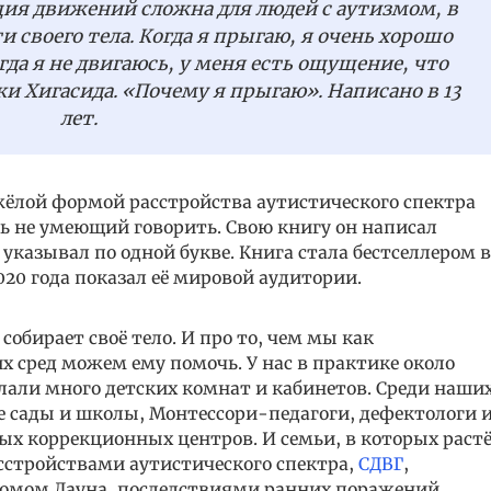
ия движений сложна для людей с аутизмом, в
и своего тела. Когда я прыгаю, я очень хорошо
гда я не двигаюсь, у меня есть ощущение, что
ки Хигасида. «
Почему я прыгаю
». Написано в 13
лет.
жёлой формой расстройства аутистического спектра
ть не умеющий говорить. Свою книгу он написал
указывал по одной букве. Книга стала бестселлером 
20 года показал её мировой аудитории.
 собирает своё тело. И про то, чем мы как
 сред можем ему помочь. У нас в практике около
елали много детских комнат и кабинетов. Среди наши
 сады и школы, Монтессори-педагоги, дефектологи 
ых коррекционных центров. И семьи, в которых раст
асстройствами аутистического спектра,
СДВГ
,
ромом Дауна, последствиями ранних поражений