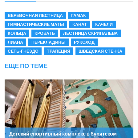
ВЕРЕВОЧНАЯ ЛЕСТНИЦА
ГАМАК
ГИМНАСТИЧЕСКИЕ МАТЫ
КАНАТ
КАЧЕЛИ
КОЛЬЦА
КРОВАТЬ
ЛЕСТНИЦА СКРИПАЛЕВА
ЛИАНА
ПЕРЕКЛАДИНЫ
РУКОХОД
СЕТЬ-ГНЕЗДО
ТРАПЕЦИЯ
ШВЕДСКАЯ СТЕНКА
ЕЩЕ ПО ТЕМЕ
Детский спортивный комплекс в бурятском