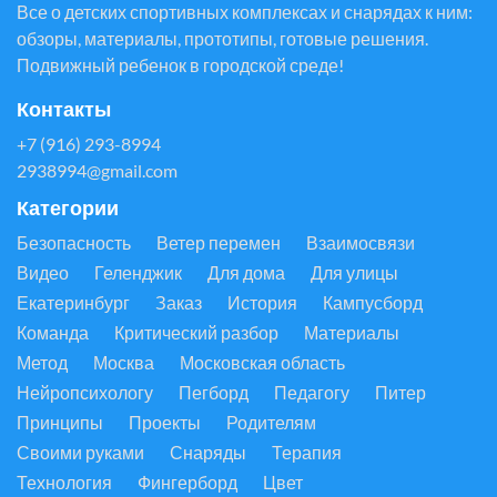
Все о детских спортивных комплексах и снарядах к ним:
обзоры, материалы, прототипы, готовые решения.
Подвижный ребенок в городской среде!
Контакты
+7 (916) 293-8994
2938994@gmail.com
Категории
Безопасность
Ветер перемен
Взаимосвязи
Видео
Геленджик
Для дома
Для улицы
Екатеринбург
Заказ
История
Кампусборд
Команда
Критический разбор
Материалы
Метод
Москва
Московская область
Нейропсихологу
Пегборд
Педагогу
Питер
Принципы
Проекты
Родителям
Своими руками
Снаряды
Терапия
Технология
Фингерборд
Цвет