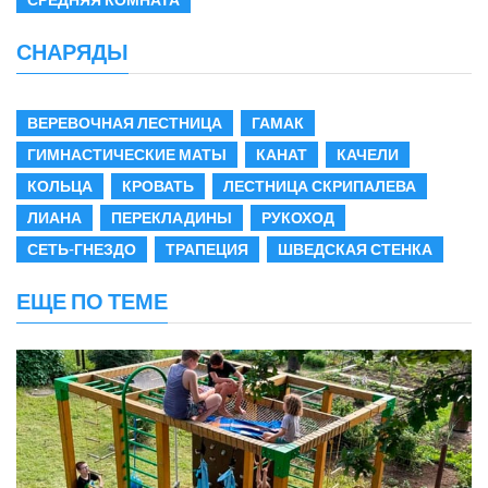
СНАРЯДЫ
ВЕРЕВОЧНАЯ ЛЕСТНИЦА
ГАМАК
ГИМНАСТИЧЕСКИЕ МАТЫ
КАНАТ
КАЧЕЛИ
КОЛЬЦА
КРОВАТЬ
ЛЕСТНИЦА СКРИПАЛЕВА
ЛИАНА
ПЕРЕКЛАДИНЫ
РУКОХОД
СЕТЬ-ГНЕЗДО
ТРАПЕЦИЯ
ШВЕДСКАЯ СТЕНКА
ЕЩЕ ПО ТЕМЕ