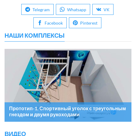
Telegram
Whatsapp
VK
Facebook
Pinterest
НАШИ КОМПЛЕКСЫ
Прототип-1. Спортивный уголок с треугольным
гнездом и двумя рукоходами
ВИДЕО