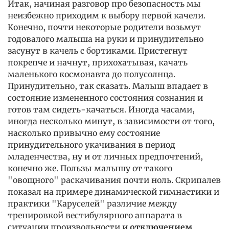
Итак, начиная разговор про безопасность мы
неизбежно приходим к выбору первой качели.
Конечно, почти некоторые родители возьмут
годовалого малыша на руки и принудительно
засунут в качель с бортиками. Пристегнут
покрепче и начнут, прихохатывая, качать
маленького космонавта до полусолнца.
Принудительно, так сказать. Малыш впадает в
состояние измененного состояния сознания и
готов там сидеть-качаться. Иногда часами,
иногда несколько минут, в зависимости от того,
насколько привычно ему состояние
принудительного укачивания в период
младенчества, ну и от личных предпочтений,
конечно же. Пользы малышу от такого
"овощного" раскачивания почти ноль. Скрипалев
показал на примере динамической гимнастики и
практики "Каруселей" различие между
тренировкой вестибулярного аппарата в
ситуации произвольности и
отключением