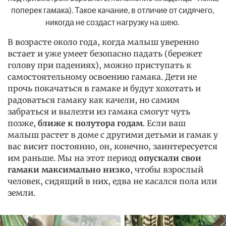
поперек гамака). Такое качание, в отличие от сидячего, 
никогда не создаст нагрузку на шею. 
В возрасте около года, когда малыш уверенно
встает и уже умеет безопасно падать (бережет
голову при падениях), можно приступать к
самостоятельному освоению гамака. Дети не
прочь покачаться в гамаке и будут хохотать и
радоваться гамаку как качели, но самим
забраться и вылезти из гамака смогут чуть
позже,
ближе к полутора годам
. Если ваш
малыш растет в доме с другими детьми и гамак у
вас висит постоянно, он, конечно, заинтересуется
им раньше. Мы на этот период
опускали свои
гамаки максимально низко
, чтобы взрослый
человек, сидящий в них, едва не касался пола или
земли.