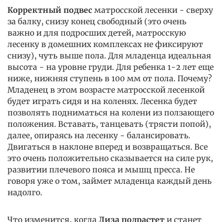
Корректный подвес
матросской лесенки - сверху
за балку, снизу конец свободный (это очень
важно и для подросших детей, матросскую
лесенку в домешних комплексах не фиксируют
снизу), чуть выше пола. Для младенца идеальная
высота - на уровне груди. Для ребенка 1-2 лет еще
ниже, нижняя ступень в 100 мм от пола. Почему?
Младенец в этом возрасте матросской лесенкой
будет играть сидя и на коленях. Лесенка будет
позволять подниматься на колени из ползающего
положения. Вставать, танцевать (трясти попой),
далее, опираясь на лесенку - балансировать.
Двигаться в наклоне вперед и возвращаться. Все
это очень положительно сказывается на силе рук,
развитии плечевого пояса и мышц пресса. Не
говоря уже о том, займет младенца каждый день
надолго.
Что изменится, когда
Лиза подрастет
и станет