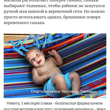
малыша располагают поперек гамака, гамаки
выбирают тканевые, чтобы ребенок не запутался
ручкой или ножкой в веревочной сети. Но можно
просто использовать одеяло, брошенное поверх
веревочного гамака.
Никита, 5 месяцев (гамак - безопасная форма качели 
под присмотром взрослого, положение младенца - лежа, 