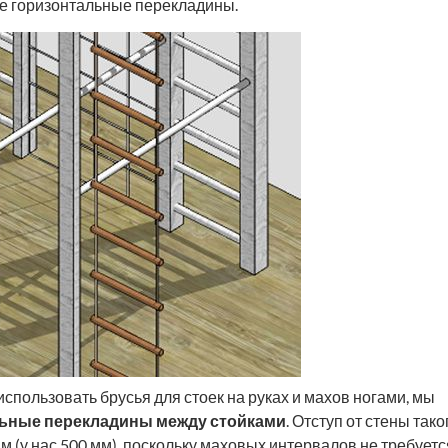
е горизонтальные перекладины.
 использовать брусья для стоек на руках и махов ногами, мы
льные перекладины между стойками
. Отступ от стены тако
 (у нас 500 мм), поскольку маховых интервалов не требуетс