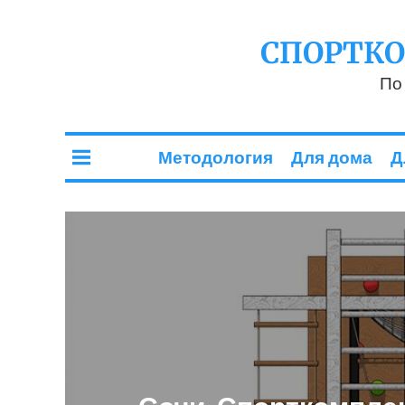
СПОРТК
По
Методология
Для дома
Д