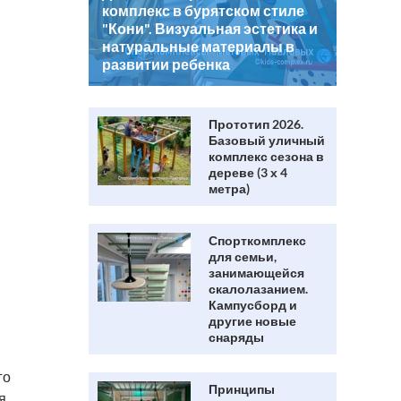
комплекс в бурятском стиле
"Кони". Визуальная эстетика и
натуральные материалы в
развитии ребенка
Прототип 2026.
Базовый уличный
комплекс сезона в
дереве (3 х 4
метра)
Спорткомплекс
для семьи,
занимающейся
скалолазанием.
Кампусборд и
другие новые
снаряды
го
Принципы
я.