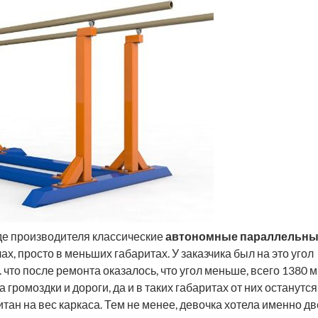
де производителя классические
автономные параллельн
х, просто в меньших габаритах. У заказчика был на это угол
 что после ремонта оказалось, что угол меньше, всего 1380 м
громоздки и дороги, да и в таких габаритах от них останутся
читан на вес каркаса. Тем не менее, девочка хотела именно дв