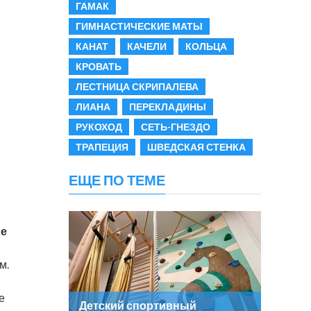
ГАМАК
ГИМНАСТИЧЕСКИЕ МАТЫ
КАНАТ
КАЧЕЛИ
КОЛЬЦА
КРОВАТЬ
ЛЕСТНИЦА СКРИПАЛЕВА
ЛИАНА
ПЕРЕКЛАДИНЫ
РУКОХОД
СЕТЬ-ГНЕЗДО
ТРАПЕЦИЯ
ШВЕДСКАЯ СТЕНКА
ЕЩЕ ПО ТЕМЕ
ые
м.
е
Детский спортивный