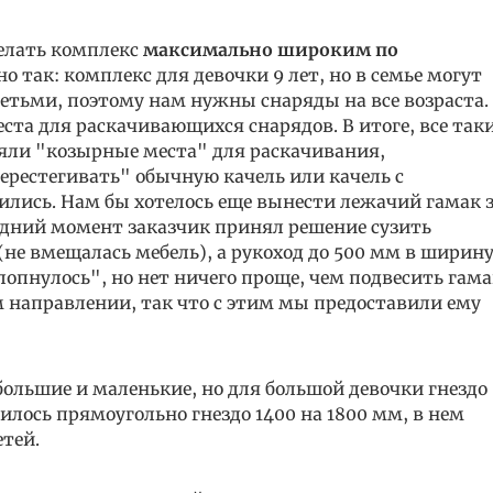
делать комплекс
максимально широким по
но так: комплекс для девочки 9 лет, но в семье могут
 детьми, поэтому нам нужны снаряды на все возраста.
та для раскачивающихся снарядов. В итоге, все так
яли "козырные места" для раскачивания,
ерестегивать" обычную качель или качель с
лись. Нам бы хотелось еще вынести лежачий гамак 
едний момент заказчик принял решение сузить
не вмещалась мебель), а рукоход до 500 мм в ширину
лопнулось", но нет ничего проще, чем подвесить гам
м направлении, так что с этим мы предоставили ему
ольшие и маленькие, но для большой девочки гнездо
чилось прямоугольно гнездо 1400 на 1800 мм, в нем
етей.