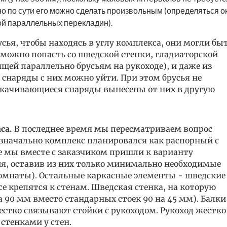
но по сути его можно сделать произвольным (определяться о
ой параллельных перекладин).
ья, чтобы находясь в углу комплекса, они могли бы
 можно попасть со шведской стенки, гладиаторской
ящей параллельно брусьям на рукоходе), и даже из
е снаряды с них можно уйти. При этом брусья не
скачивающиеся снаряды вынесены от них в другую
аса.
В последнее время мы пересматриваем вопрос
значально комплекс планировался как распорный с
е мы вместе с заказчиком пришли к варианту
, оставив из них только минимально необходимые
комнаты). Остальные каркасные элементы - шведские
се крепятся к стенам. Шведская стенка, на которую
на 90 мм вместо стандарных стоек 90 на 45 мм). Балки
естко связывают стойки с рукоходом. Рукоход жестко
стенками у стен.