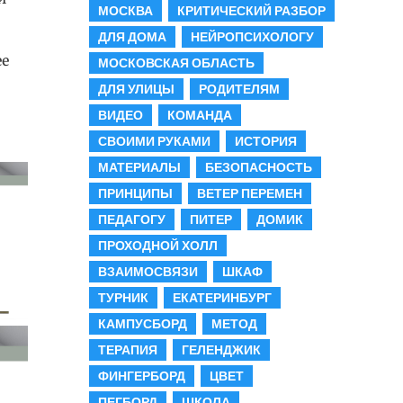
МОСКВА
КРИТИЧЕСКИЙ РАЗБОР
ДЛЯ ДОМА
НЕЙРОПСИХОЛОГУ
ее
МОСКОВСКАЯ ОБЛАСТЬ
.
ДЛЯ УЛИЦЫ
РОДИТЕЛЯМ
ВИДЕО
КОМАНДА
СВОИМИ РУКАМИ
ИСТОРИЯ
МАТЕРИАЛЫ
БЕЗОПАСНОСТЬ
ПРИНЦИПЫ
ВЕТЕР ПЕРЕМЕН
ПЕДАГОГУ
ПИТЕР
ДОМИК
ПРОХОДНОЙ ХОЛЛ
ВЗАИМОСВЯЗИ
ШКАФ
ТУРНИК
ЕКАТЕРИНБУРГ
КАМПУСБОРД
МЕТОД
ТЕРАПИЯ
ГЕЛЕНДЖИК
ФИНГЕРБОРД
ЦВЕТ
ПЕГБОРД
ШКОЛА