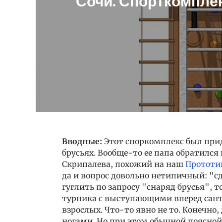
Сочи. Спорткомпле
Вводные:
Этот споркомплекс был прид
брусьях. Вообще-то ее папа обратилс
Скрипалева, похожий на наш
Прототи
да и вопрос довольно нетипичный: "сд
гуглить по запросу "снаряд брусья", 
турника с выступающими вперед сант
взрослых. Что-то явно не то. Конечно
ногами. Но при этом обычной поясной