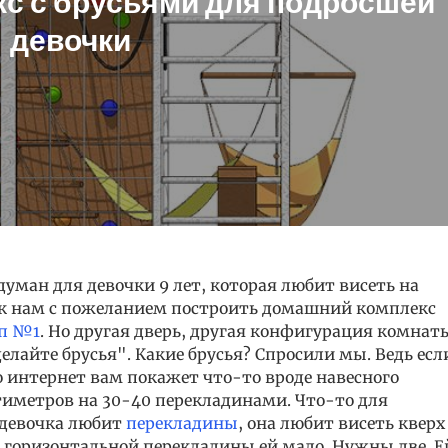
кс с брусьями для подросшей
девочки
уман для девочки 9 лет, которая любит висеть на
я к нам с пожеланием построить домашний комплекс
п №1
. Но другая дверь, другая конфигурация комнат
елайте брусья". Какие брусья? Спросили мы. Ведь есл
то интернет вам покажет что-то вроде навесного
иметров на 30-40 перекладинами. Что-то для
, девочка любит
перекладины
, она любит висеть кверх
 горизонтальной перекладины ей мало. Нужны две. Е