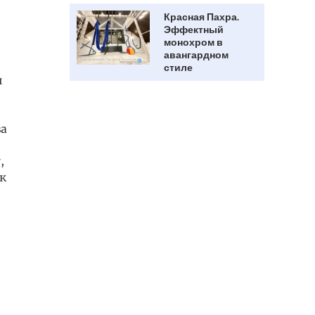
Красная Пахра.
Эффектный
монохром в
авангардном
стиле
и
за
,
ак