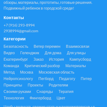
обзоры, материалы, прототипы, готовые решения.
Подвижный ребенок в городской среде!
Контакты
+7 (916) 293-8994
2938994@gmail.com
Категории
Безопасность
Ветер перемен
Взаимосвязи
Видео
Геленджик
Для дома
Для улицы
Екатеринбург
Заказ
История
Кампусборд
Команда
Критический разбор
Материалы
Метод
Москва
Московская область
Нейропсихологу
Пегборд
Педагогу
Питер
Принципы
Проекты
Родителям
Своими руками
Снаряды
Терапия
Технология
Фингерборд
Цвет
Чтобы получать свежие статьи и видеометериалы о