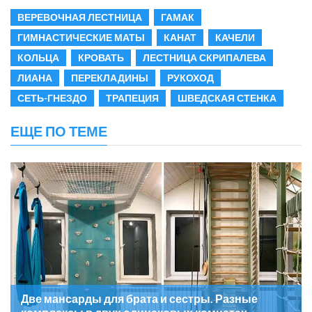
ВЕРЕВОЧНАЯ ЛЕСТНИЦА
ГАМАК
ГИМНАСТИЧЕСКИЕ МАТЫ
КАНАТ
КАЧЕЛИ
КОЛЬЦА
КРОВАТЬ
ЛЕСТНИЦА СКРИПАЛЕВА
ЛИАНА
ПЕРЕКЛАДИНЫ
РУКОХОД
СЕТЬ-ГНЕЗДО
ТРАПЕЦИЯ
ШВЕДСКАЯ СТЕНКА
ЕЩЕ ПО ТЕМЕ
Две мансарды для брата и сестры. Разные