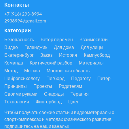
Контакты
+7 (916) 293-8994
2938994@gmail.com
Категории
Безопасность
Ветер перемен
Взаимосвязи
Видео
Геленджик
Для дома
Для улицы
Екатеринбург
Заказ
История
Кампусборд
Команда
Критический разбор
Материалы
Метод
Москва
Московская область
Нейропсихологу
Пегборд
Педагогу
Питер
Принципы
Проекты
Родителям
Своими руками
Снаряды
Терапия
Технология
Фингерборд
Цвет
Чтобы получать свежие статьи и видеометериалы о
спорткомплексах и методах физического развития,
подпишитесь на наши каналы!