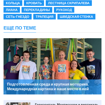
КОЛЬЦА
КРОВАТЬ
ЛЕСТНИЦА СКРИПАЛЕВА
ЛИАНА
ПЕРЕКЛАДИНЫ
РУКОХОД
СЕТЬ-ГНЕЗДО
ТРАПЕЦИЯ
ШВЕДСКАЯ СТЕНКА
ЕЩЕ ПО ТЕМЕ
Подготовленная среда и крупная моторика.
Международная картина и наше место в ней
Горизонталь Монтессори и вертикаль