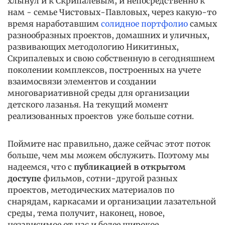
хлынул и к Скрипалевым, и непосредственно к
нам - семье Чистовых-Павловых, через какую-то
время наработавшим
солидное портфолио
самых
разнообразных проектов, домашних и уличных,
развивающих методологию Никитиных,
Скрипалевых и свою собственную в сегодняшнем
поколении комплексов, построенных на учете
взаимосвязи элементов и создании
многовариативной среды для организации
детского лазанья. На текущий момент
реализованных проектов уже больше сотни.
Поймите нас правильно, даже сейчас этот поток
больше, чем мы можем обслужить. Поэтому мы
надеемся, что с
публикацией в открытом
доступе
фильмов, сотни-другой разных
проектов, методических материалов по
снарядам, каркасами и организации лазательной
среды, тема получит, наконец, новое,
независимое от нас и более широкое