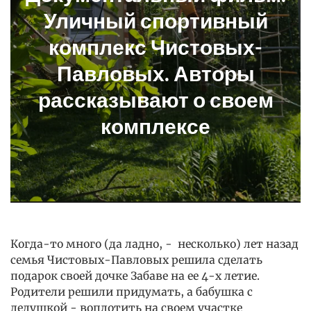
Уличный спортивный
комплекс Чистовых-
Павловых. Авторы
рассказывают о своем
комплексе
Когда-то много (да ладно, - несколько) лет назад
семья Чистовых-Павловых решила сделать
подарок своей дочке Забаве на ее 4-х летие.
Родители решили придумать, а бабушка с
дедушкой - воплотить на своем участке